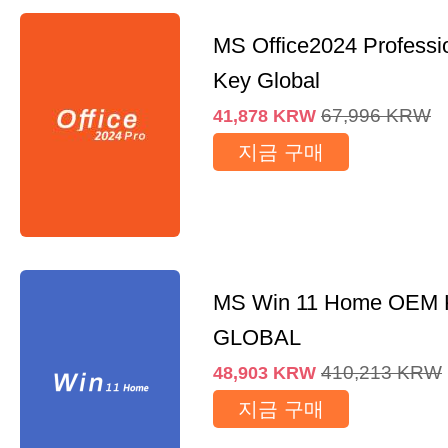
MS Office2024 Professi
Key Global
67,996
KRW
41,878
KRW
지금 구매
MS Win 11 Home OEM
GLOBAL
410,213
KRW
48,903
KRW
지금 구매