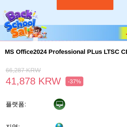
MS Office2024 Professional PLus LTSC 
66,287
KRW
41,878
KRW
-37%
플랫폼:
지역: