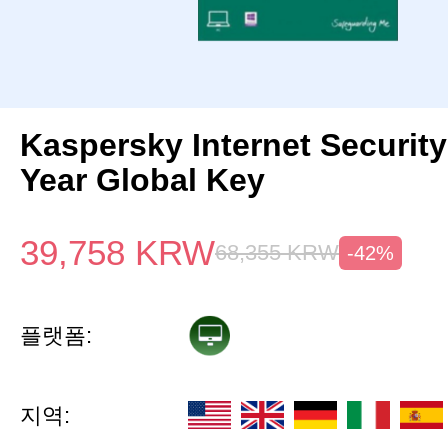
Kaspersky Internet Security
Year Global Key
39,758
KRW
68,355
KRW
-42%
플랫폼:
지역: